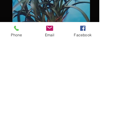
Phone
Email
Facebook
飛鳥 Asuka
紅雄 Kouyuu