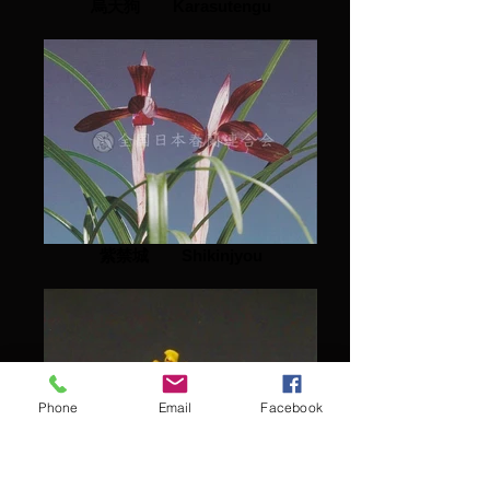
烏天狗 Karasutengu
紫禁城 Shikinjyou
Phone
Email
Facebook